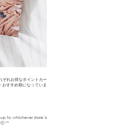
れぞれお得なポイントカー
・おすすめ順になっていま
 up to whichever store is
🙂 **