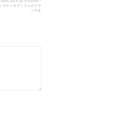
ERBÄCKER @ VIENNA *
ンでケーキブッフェのブラ
ンチを