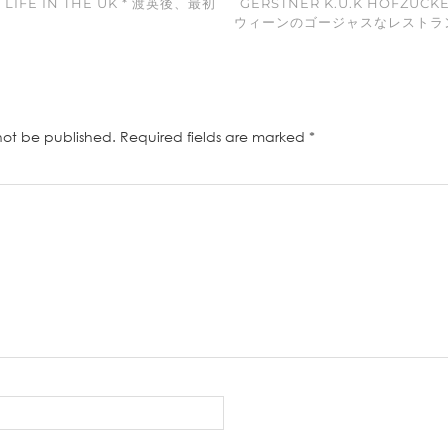
 LIFE IN THE UK * 渡英後、最初
GERSTNER K.U.K HOFZUCK
ウィーンのゴージャスなレストラ
not be published.
Required fields are marked
*