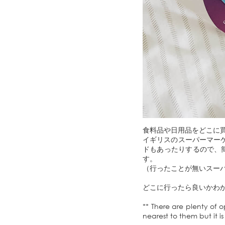
食料品や日用品をどこに
イギリスのスーパーマー
ドもあったりするので、
す。
（行ったことが無いスー
どこに行ったら良いかわ
** There are plenty of o
nearest to them but it i