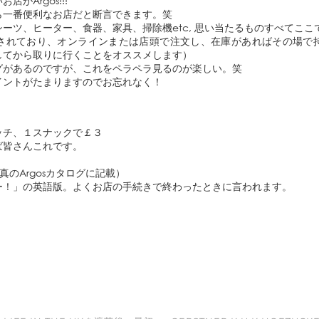
がArgos!!!
ら一番便利なお店だと断言できます。笑
ーツ、ヒーター、食器、家具、掃除機etc, 思い当たるものすべてここ
されており、オンラインまたは店頭で注文し、在庫があればその場で
してから取りに行くことをオススメします）
グがあるのですが、これをペラペラ見るのが楽しい。笑
tar ポイントがたまりますのでお忘れなく！
ッチ、１スナックで￡３
ば皆さんこれです。
go（写真のArgosカタログに記載）
よー！」の英語版。よくお店の手続きで終わったときに言われます。