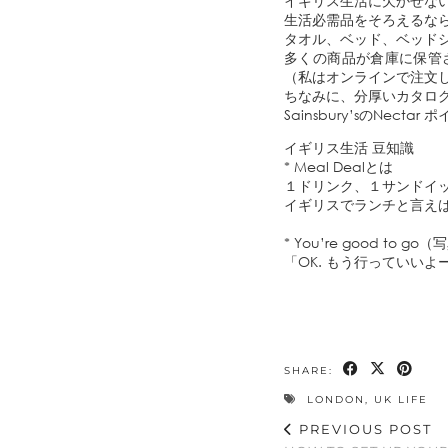
イギリス生活に欠かせないお店
生活必需品をそろえるな
タオル、ベッド、ベッドシ
多くの商品が倉庫に保管
（私はオンラインで注文
ちなみに、分厚いカタロ
Sainsbury’sのNec
イギリス生活 豆知識
* Meal Dealとは
１ドリンク、１サンドイ
イギリスでランチと言え
* You’re good to 
「OK. もう行っていい
SHARE:
LONDON
,
UK LIFE
PREVIOUS POST