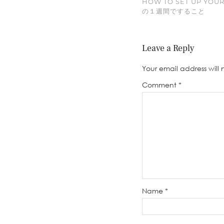
HOW TO SET UP YOUR
の１週間ですること
Leave a Reply
Your email address will 
Comment
*
Name
*