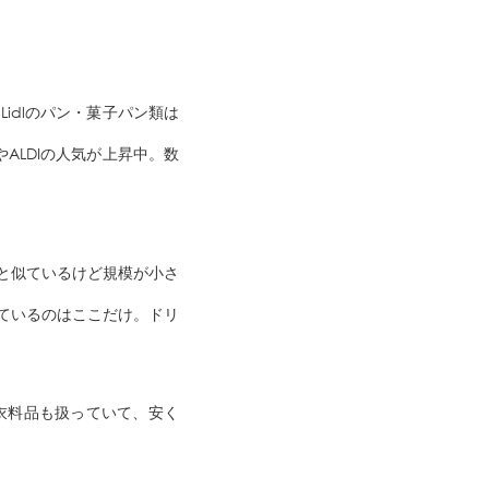
Lidlのパン・菓子パン類は
やALDIの人気が上昇中。数
sと似ているけど規模が小さ
まれているのはここだけ。ドリ
象。衣料品も扱っていて、安く