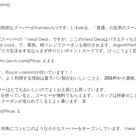
ints]
民的なスーパーがSainsbury’sです。いわゆる、「普通」の近所のス
ーパーの「Meal Deal」ですが、ここのMeal Dealはバラエティ
r card」で、紫色。時々レジでクーポンも発行されます。ArgosやNation
ギリス生活をするならまず作りたいポイントカードです。けっこうよく
ohn Lewis card]Price: ￡￡￡
oyal warrantが付いています！！
が、よく利用する理由は菓子パン類がおいしいことと、調味料や小麦粉
のクッキーはとてもおいしいのでよくお土産にも買っています。
 card」を持っていると、コーヒーが無料でもらえます。（カップは持参の
、クーポンが送られてくるとよく通います。笑
d]Price: ￡
角にコンビニのような小さなスーパーをオープンしています。Meal Dealは
・・