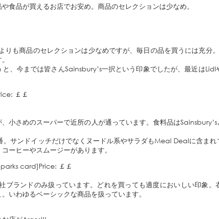
品や食品が買えるお店でお安め。商品のセレクションは少なめ。
scoよりも商品のセレクションは少なめですが、毎日の品を買うには充分。
す。
、今までは皆さんSainsbury’s一択という印象でしたが、最近はLidl
rice: ￡￡
、小さめのスーパーで近所の人が通っています。食料品はSainsbury’
opが一番。サンドイッチだけでなくヌードル系やサラダもMeal Dealに含
、コーヒーやスムージーがあります。
parks card]Price: ￡￡
ncerは自社ブランドのみ扱っています。どれを買っても適度においしい印
こ。いわゆるベーシックな商品を扱っています。