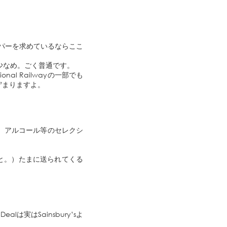
ーパーを求めているならここ
も少なめ。ごく普通です。
al Railwayの一部でも
貯まりますよ。
、アルコール等のセレクシ
こと。）たまに送られてくる
実はSainsbury’sよ