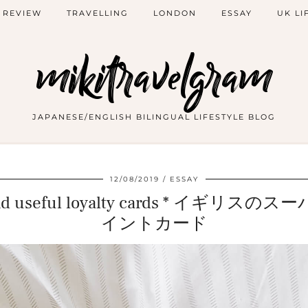
 REVIEW
TRAVELLING
LONDON
ESSAY
UK LI
mikitravelgram
JAPANESE/ENGLISH BILINGUAL LIFESTYLE BLOG
12/08/2019
ESSAY
s and useful loyalty cards * イギ
イントカード