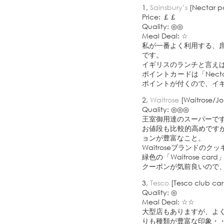
1,
Sainsbury’s
[Nectar po
Price: ￡￡
Quality: ◎◎
Meal Deal: ☆
私が一番よく利用する、庶
です。
イギリスのランチと言えばス
ポイントカードは「Necta
ポイントが付くので、イ
2,
Waitrose
[Waitrose/J
Quality: ◎◎◎
王室御用達のスーパーです。R
お値段も比較的高めです
ョンが豊富なこと。
Waitroseブランド
緑色の「Waitrose
クーポンが気前良いので
3,
Tesco
[Tesco club car
Quality: ◎
Meal Deal: ☆☆
大型店もありますが、よく街
りも種類が豊富な印象・