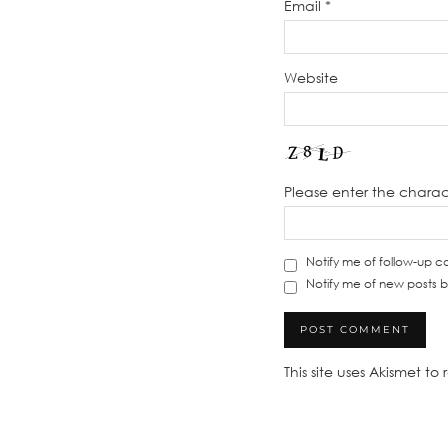
Email
*
Website
Please enter the chara
Notify me of follow-up 
Notify me of new posts b
This site uses Akismet t