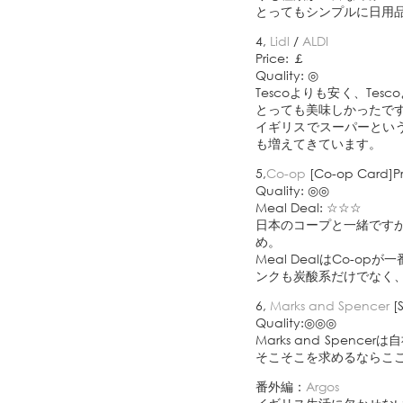
とってもシンプルに日用
4,
Lidl
/
ALDI
Price: ￡
Quality: ◎
Tescoよりも安く、Te
とっても美味しかったで
イギリスでスーパーというと
も増えてきています。
5,
Co-op
[Co-op Card]P
Quality: ◎◎
Meal Deal: ☆☆☆
日本のコープと一緒ですが
め。
Meal DealはCo-
ンクも炭酸系だけでなく
6,
Marks and Spencer
[S
Quality:◎◎◎
Marks and Spe
そこそこを求めるならこ
番外編：
Argos