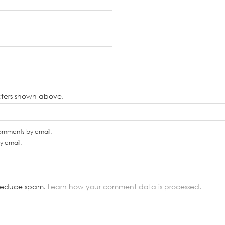
cters shown above.
comments by email.
y email.
o reduce spam.
Learn how your comment data is processed.