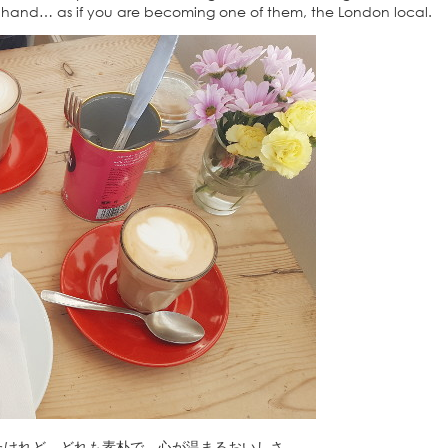
 hand… as if you are becoming one of them, the London local.
たけれど、どれも素朴で、心が温まるおいしさ。