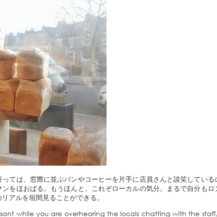
寄っては、窓際に並ぶパンやコーヒーを片手に店員さんと談笑している
サンをほおばる。もうほんと、これぞローカルの気分。まるで自分もロ
のリアルを垣間見ることができる。
ssant while you are overhearing the locals chatting with the sta