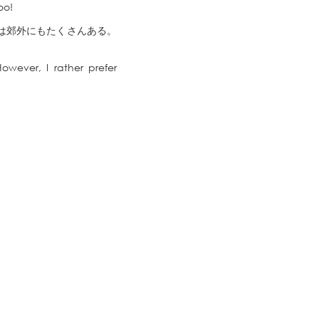
oo!
は郊外にもたくさんある。
owever, I rather prefer