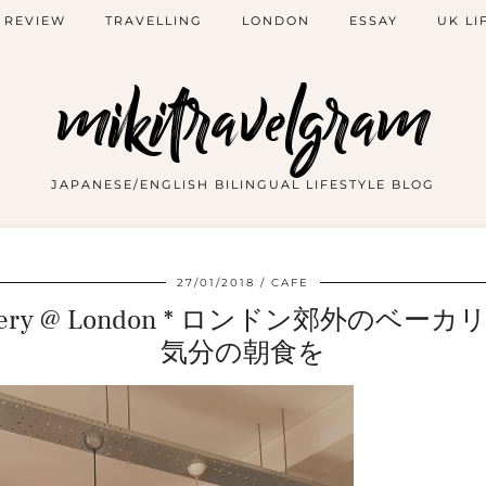
 REVIEW
TRAVELLING
LONDON
ESSAY
UK LI
mikitravelgram
JAPANESE/ENGLISH BILINGUAL LIFESTYLE BLOG
27/01/2018
CAFE
 Bakery @ London * ロンドン郊外の
気分の朝食を