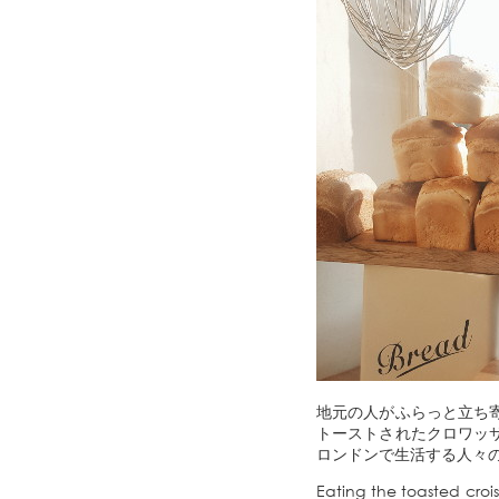
地元の人がふらっと立ち
トーストされたクロワッ
ロンドンで生活する人々
Eating the toasted croi