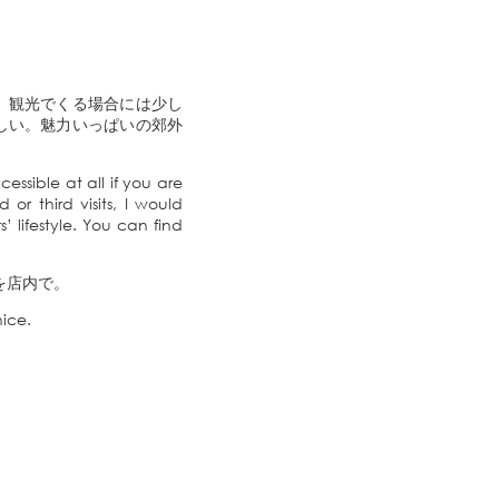
で、観光でくる場合には少し
しい。魅力いっぱいの郊外
ssible at all if you are
or third visits, I would
 lifestyle. You can find
テを店内で。
ice.