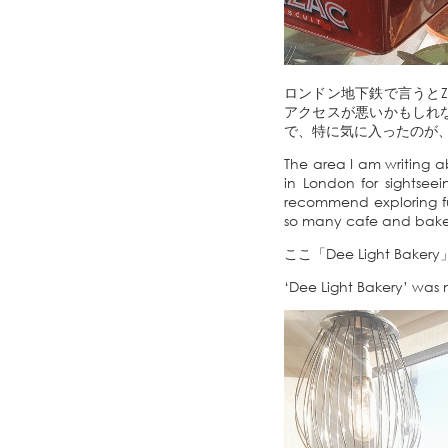
ロンドン地下鉄で言うとZ
アクセスが悪いかもしれ
で、特に気に入ったのが
The area I am writing a
in London for sightseei
recommend exploring fur
so many cafe and baker
ここ「Dee Light 
‘Dee Light Bakery’ was 