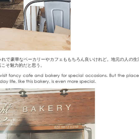
ゃれで豪華なベーカリーやカフェももちろん良いけれど。地元の人の生
店こそ魅力的だと思う。
to visit fancy cafe and bakery for special occasions. But the pla
day life, like this bakery, is even more special.